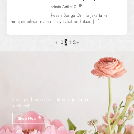
admin
Artikel
0
Pesan Bunga Online Jakarta kini
menjadi pilihan utama masyarakat perkotaan […]
«
‹
2
3
4
5
›
»
Karangan bunga dan jadikan acara Anda
lebih baik.
Shop Now