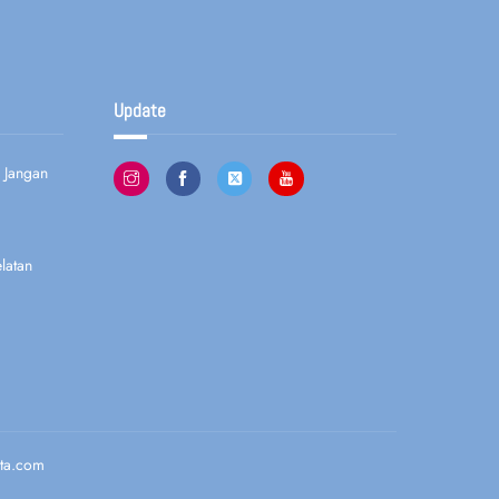
Update
 Jangan
latan
rta.com