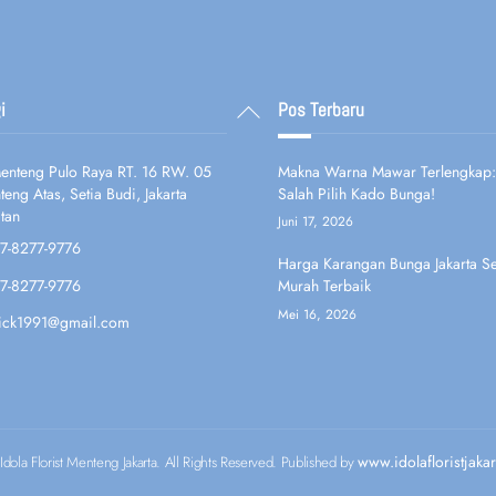
Back
i
Pos Terbaru
To
Top
 Menteng Pulo Raya RT. 16 RW. 05
Makna Warna Mawar Terlengkap:
eng Atas, Setia Budi, Jakarta
Salah Pilih Kado Bunga!
tan
Juni 17, 2026
7-8277-9776
Harga Karangan Bunga Jakarta Se
7-8277-9776
Murah Terbaik
Mei 16, 2026
fick1991@gmail.com
www.idolafloristjaka
dola Florist Menteng Jakarta. All Rights Reserved. Published by