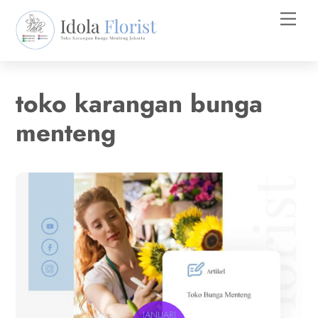
Skip
Men
to
content
toko karangan bunga
menteng
JANUARI