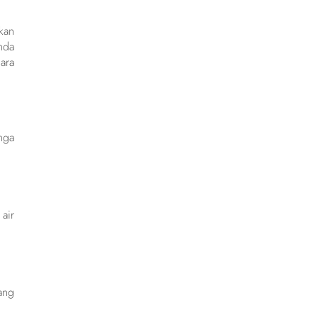
kan
nda
ara
nga
air
ang