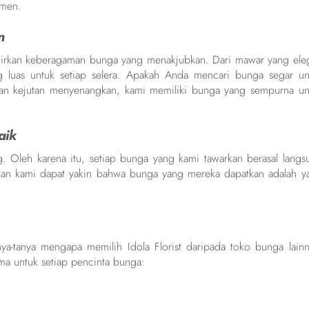
omen.
n
hadirkan keberagaman bunga yang menakjubkan. Dari mawar yang ele
ng luas untuk setiap selera. Apakah Anda mencari bunga segar un
kan kejutan menyenangkan, kami memiliki bunga yang sempurna un
aik
 Oleh karena itu, setiap bunga yang kami tawarkan berasal langs
ggan kami dapat yakin bahwa bunga yang mereka dapatkan adalah y
a-tanya mengapa memilih Idola Florist daripada toko bunga lainn
ama untuk setiap pencinta bunga: