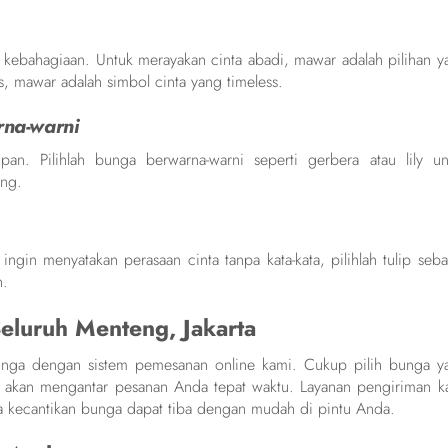
ebahagiaan. Untuk merayakan cinta abadi, mawar adalah pilihan y
 mawar adalah simbol cinta yang timeless.
na-warni
an. Pilihlah bunga berwarna-warni seperti gerbera atau lily un
ang.
ngin menyatakan perasaan cinta tanpa kata-kata, pilihlah tulip seba
n.
Seluruh Menteng, Jakarta
bunga dengan sistem pemesanan online kami. Cukup pilih bunga y
i akan mengantar pesanan Anda tepat waktu. Layanan pengiriman k
a kecantikan bunga dapat tiba dengan mudah di pintu Anda.