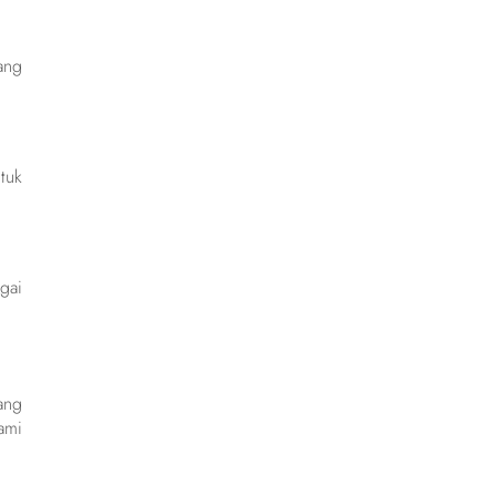
ang
tuk
gai
ang
ami