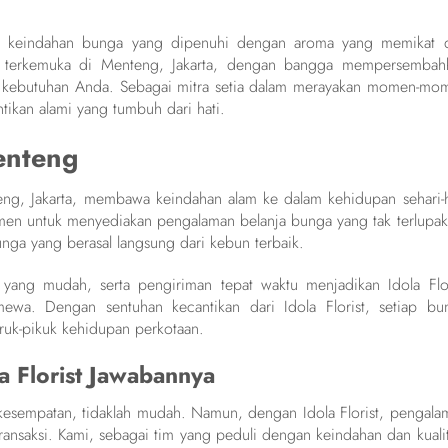
ia keindahan bunga yang dipenuhi dengan aroma yang memikat 
nga terkemuka di Menteng, Jakarta, dengan bangga mempersembah
p kebutuhan Anda. Sebagai mitra setia dalam merayakan momen-mo
ntikan alami yang tumbuh dari hati.
enteng
eng, Jakarta, membawa keindahan alam ke dalam kehidupan sehari-h
n untuk menyediakan pengalaman belanja bunga yang tak terlupak
unga yang berasal langsung dari kebun terbaik.
ang mudah, serta pengiriman tepat waktu menjadikan Idola Flor
ewa. Dengan sentuhan kecantikan dari Idola Florist, setiap bu
ruk-pikuk kehidupan perkotaan.
a Florist Jawabannya
 kesempatan, tidaklah mudah. Namun, dengan Idola Florist, pengala
ransaksi. Kami, sebagai tim yang peduli dengan keindahan dan kualit