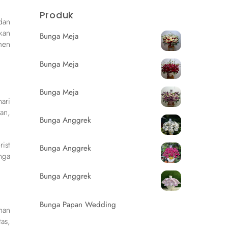
Produk
dan
kan
Bunga Meja
men
Bunga Meja
Bunga Meja
ari
an,
Bunga Anggrek
ist
Bunga Anggrek
nga
Bunga Anggrek
Bunga Papan Wedding
man
as,