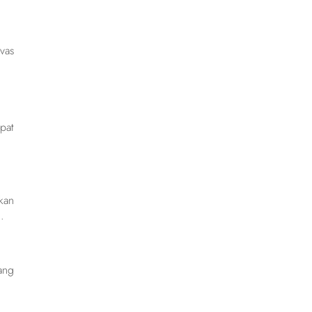
vas
pat
kan
.
ang