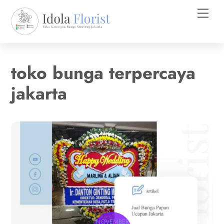
Skip
Men
to
content
toko bunga terpercaya
jakarta
NOVEMBER