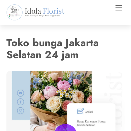
Skip
Men
to
content
Toko bunga Jakarta
Selatan 24 jam
MEI