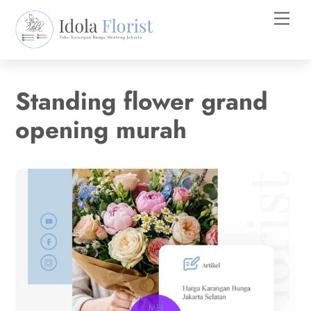
Skip
Men
to
content
Standing flower grand
opening murah
MEI