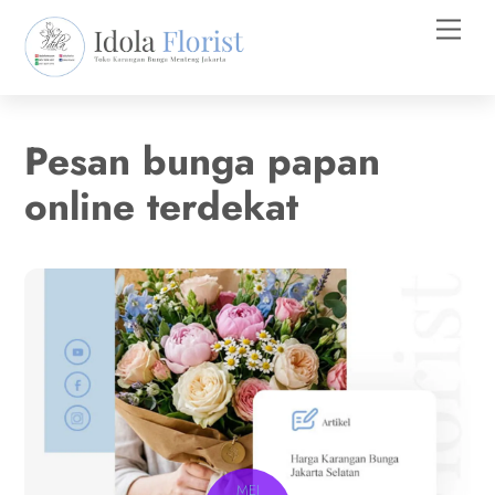
Skip
Men
to
content
Pesan bunga papan
online terdekat
MEI