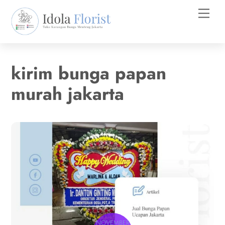
Skip
Men
to
content
kirim bunga papan
murah jakarta
NOVEMBER