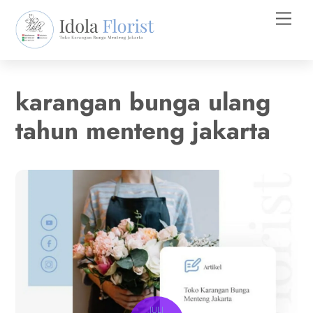
Skip
Men
to
content
karangan bunga ulang
tahun menteng jakarta
JULI