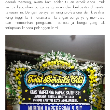
daerah Menteng, Jakarta. Kami adalah tujuan terbaik Anda untuk
semua kebutuhan bunga yang indah dan berkualitas di sekitar
kawasan ini. Dengan pelayanan yang professional dan kreatifitas
yang tinggi, kami menawarkan karangan bunga yang memukau
dan memberikan pengalaman berbelanja bunga yang tak
terlupakan kepada pelanggan kami.