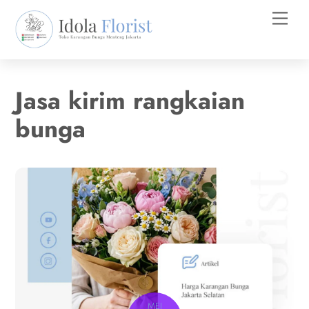
Skip
Men
to
content
Jasa kirim rangkaian
bunga
MEI