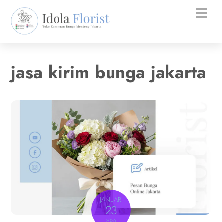
Skip
Men
to
content
jasa kirim bunga jakarta
JANUARI
23
2026