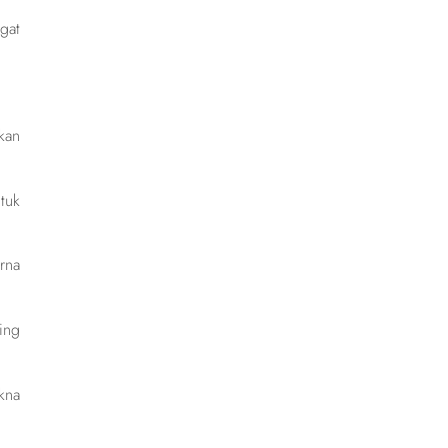
gat
kan
tuk
rna
ing
kna