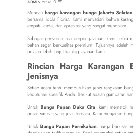
Artikel
0
ADMIN
Mencari
harga karangan bunga Jakarta Selatan
bersama Idola Florist. Kami menyadari bahwa karan
empati, cinta, dan apresiasi yang sangat mendalam.
Sebagai penyedia jasa berpengalaman, kami selalu 
bahan segar berkualitas premium. Tujuannya adalah m
pelajari lebih lanjut katalog layanan kami.
Rincian Harga Karangan B
Jenisnya
Setiap acara tentu membutuhkan jenis rangkaian bu
kebutuhan spesifik Anda. Berikut adalah gambaran har
Untuk
Bunga Papan Duka Cita
, kami mematok h
pesan simpati yang jelas terbaca. Kami menjamin bung
Untuk
Bunga Papan Pernikahan
, harga berkisar 
desain yang terlihat mewah. Kami merangkai setiap tang