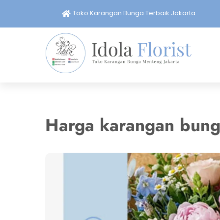
Skip
Toko Karangan Bunga Terbaik Jakarta
to
content
Harga karangan bunga