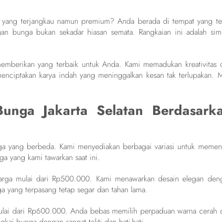
yang terjangkau namun premium? Anda berada di tempat yang te
gan bunga bukan sekadar hiasan semata. Rangkaian ini adalah sim
memberikan yang terbaik untuk Anda. Kami memadukan kreativitas 
enciptakan karya indah yang meninggalkan kesan tak terlupakan. M
unga Jakarta Selatan Berdasark
nga yang berbeda. Kami menyediakan berbagai variasi untuk memen
ga yang kami tawarkan saat ini.
arga mulai dari Rp500.000. Kami menawarkan desain elegan den
a yang terpasang tetap segar dan tahan lama.
mulai dari Rp600.000. Anda bebas memilih perpaduan warna cerah 
kai bunga dengan sangat teliti dan hati-hati.