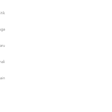
tik
uga
aru
ali
ain