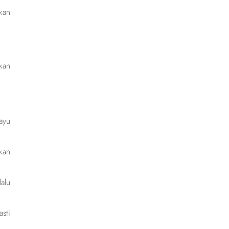
kan
kan
ayu
kan
alu
sti