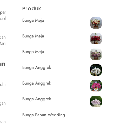
Produk
pat
bol
Bunga Meja
Bunga Meja
dan
ari
Bunga Meja
an
Bunga Anggrek
Bunga Anggrek
uhi
Bunga Anggrek
gan
Bunga Papan Wedding
dan