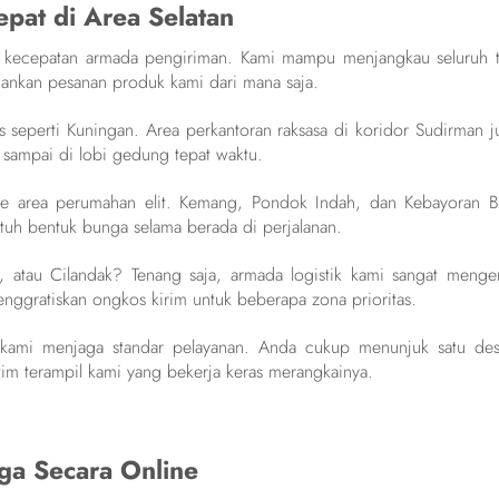
pat di Area Selatan
a kecepatan armada pengiriman. Kami mampu menjangkau seluruh ti
mankan pesanan produk kami dari mana saja.
s seperti Kuningan. Area perkantoran raksasa di koridor Sudirman j
 sampai di lobi gedung tepat waktu.
n ke area perumahan elit. Kemang, Pondok Indah, dan Kebayoran B
utuh bentuk bunga selama berada di perjalanan.
 atau Cilandak? Tenang saja, armada logistik kami sangat mengen
menggratiskan ongkos kirim untuk beberapa zona prioritas.
u kami menjaga standar pelayanan. Anda cukup menunjuk satu des
n tim terampil kami yang bekerja keras merangkainya.
a Secara Online