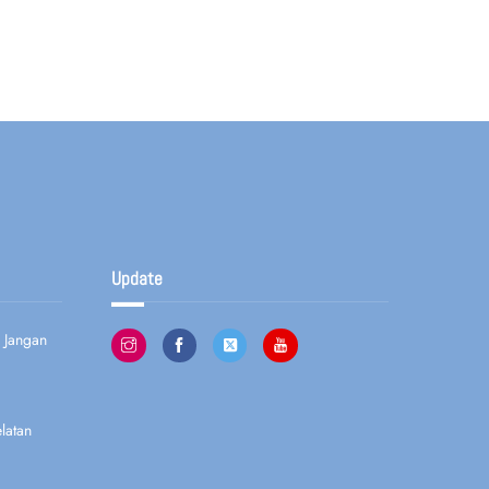
Update
 Jangan
latan