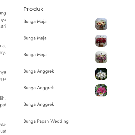
Produk
ang
nya
Bunga Meja
tri
Bunga Meja
ua,
ry,
Bunga Meja
Bunga Anggrek
nya
nga
Bunga Anggrek
ih.
Bunga Anggrek
pat
Bunga Papan Wedding
ta-
uat