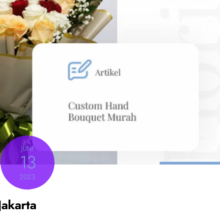
JUNI
13
2023
akarta