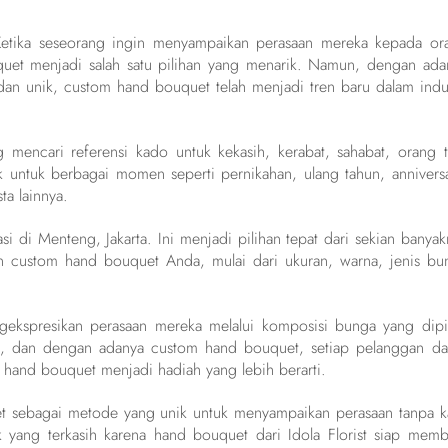
 Ketika seseorang ingin menyampaikan perasaan mereka kepada or
uet menjadi salah satu pilihan yang menarik. Namun, dengan ada
dan unik, custom hand bouquet telah menjadi tren baru dalam indus
mencari referensi kado untuk kekasih, kerabat, sahabat, orang t
 untuk berbagai momen seperti pernikahan, ulang tahun, anniversa
ta lainnya.
si di Menteng, Jakarta. Ini menjadi pilihan tepat dari sekian banyak
 custom hand bouquet Anda, mulai dari ukuran, warna, jenis bu
gekspresikan perasaan mereka melalui komposisi bunga yang dipil
da, dan dengan adanya custom hand bouquet, setiap pelanggan da
hand bouquet menjadi hadiah yang lebih berarti.
t sebagai metode yang unik untuk menyampaikan perasaan tanpa ka
k yang terkasih karena hand bouquet dari Idola Florist siap memb