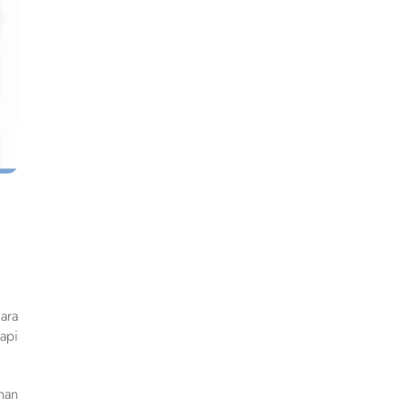
ara
api
han