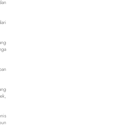
dan
ari
ang
nga
pan
ang
ek,
nis
pun