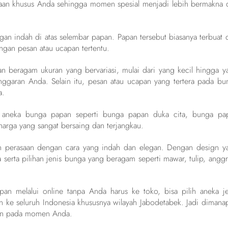
yaan khusus Anda sehingga momen spesial menjadi lebih bermakna 
an indah di atas selembar papan. Papan tersebut biasanya terbuat d
ngan pesan atau ucapan tertentu.
n beragam ukuran yang bervariasi, mulai dari yang kecil hingga y
ggaran Anda. Selain itu, pesan atau ucapan yang tertera pada bu
a.
ani aneka bunga papan seperti bunga papan duka cita, bunga pa
arga yang sangat bersaing dan terjangkau.
perasaan dengan cara yang indah dan elegan. Dengan design y
serta pilihan jenis bunga yang beragam seperti mawar, tulip, anggr
 melalui online tanpa Anda harus ke toko, bisa pilih aneka je
n ke seluruh Indonesia khususnya wilayah Jabodetabek. Jadi dimana
an pada momen Anda.