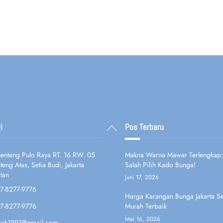
Back
i
Pos Terbaru
To
Top
 Menteng Pulo Raya RT. 16 RW. 05
Makna Warna Mawar Terlengkap:
eng Atas, Setia Budi, Jakarta
Salah Pilih Kado Bunga!
tan
Juni 17, 2026
7-8277-9776
Harga Karangan Bunga Jakarta Se
7-8277-9776
Murah Terbaik
Mei 16, 2026
fick1991@gmail.com