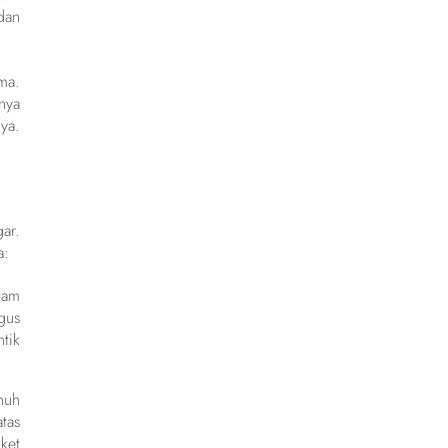
dan
ma.
nya
ya.
ar.
a:
lam
gus
tik
nuh
tas
ket