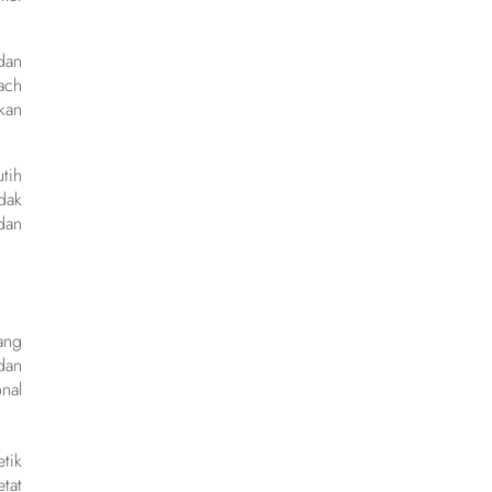
dan
ach
kan
tih
dak
dan
ang
dan
nal
tik
tat