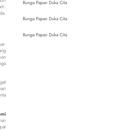
bih
Bunga Papan Duka Cita
ti.
da.
Bunga Papan Duka Cita
Bunga Papan Duka Cita
ar.
ang
kan
nga
gat
ari
nta
ami
han
pat