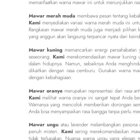
memanfaatkan warna mawar ini untuk menunjukkan ras
Mawar merah muda
membawa pesan tentang kebahag
Kami
menyediakan variasi warna merah muda ini untu
Rangkaian mawar merah muda juga menjadi pilihan k
yang anggun akan langsung terpancar nyata dari keind
Mawar kuning
memancarkan energi persahabatan y
seseorang.
Kami
merekomendasikan mawar kuning unt
dalam hidupnya. Namun, sebaiknya Anda menghinda
dikaitkan dengan rasa cemburu. Gunakan warna mawa
dengan kebahagiaan.
Mawar oranye
merupakan representasi dari rasa antu
Kami
melihat warna oranye ini sangat tepat Anda ber
Warnanya yang mencolok memberikan dorongan seman
Anda bisa menyampaikan rasa bangga tanpa perlu men
Mawar ungu
atau lavender melambangkan pesona m
penuh misteri.
Kami
sering merekomendasikan mawa
tidak terlupakan. Nuansa warna ungu yang elegan