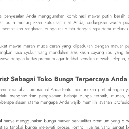
sa penyesalan Anda menggunakan kombinasi mawar putih bersih 
 putih menunjukkan ketulusan niat Anda, sedangkan warna pe
memastikan rangkaian bunga ini ditata dengan rapi demi melunak
buket mawar merah muda cerah yang dipadukan dengan mawar pu
angkan rasa syukur yang mendalam atas kasih sayang ibu yang ti
ya dengan kertas premium agar terlihat semakin mewah, elegan, 
orist Sebagai Toko Bunga Terpercaya Anda
i kebutuhan emosional Anda tentu memerlukan pertimbangan y
alu menghadirkan pengalaman belanja bunga terbaik, mudah, 
eberapa alasan utama mengapa Anda wajib memilih layanan profesio
i
hanya menggunakan bunga mawar berkualitas premium yang dipe
tiap tangkai bunga melewati proses kontrol kualitas yang sangat ke