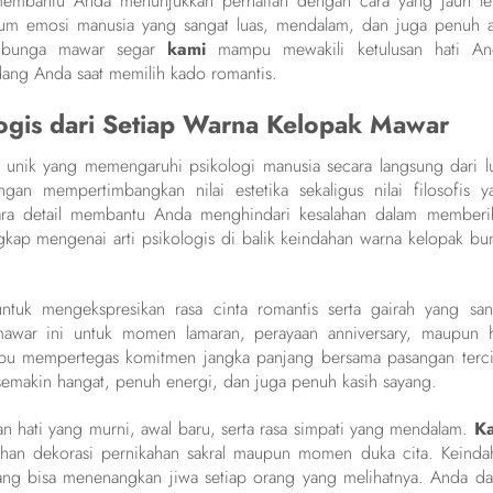
mbantu Anda menunjukkan perhatian dengan cara yang jauh le
rum emosi manusia yang sangat luas, mendalam, dan juga penuh ar
ai bunga mawar segar
kami
mampu mewakili ketulusan hati An
dang Anda saat memilih kado romantis.
logis dari Setiap Warna Kelopak Mawar
unik yang memengaruhi psikologi manusia secara langsung dari lu
an mempertimbangkan nilai estetika sekaligus nilai filosofis y
ra detail membantu Anda menghindari kesalahan dalam memberi
ngkap mengenai arti psikologis di balik keindahan warna kelopak bu
uk mengekspresikan rasa cinta romantis serta gairah yang san
awar ini untuk momen lamaran, perayaan anniversary, maupun h
mpu mempertegas komitmen jangka panjang bersama pasangan terci
emakin hangat, penuh energi, dan juga penuh kasih sayang.
n hati yang murni, awal baru, serta rasa simpati yang mendalam.
K
tuhan dekorasi pernikahan sakral maupun momen duka cita. Keinda
ng bisa menenangkan jiwa setiap orang yang melihatnya. Anda da