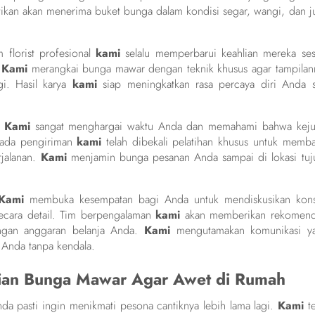
ikan akan menerima buket bunga dalam kondisi segar, wangi, dan j
m florist profesional
kami
selalu memperbarui keahlian mereka ses
.
Kami
merangkai bunga mawar dengan teknik khusus agar tampilan
gi. Hasil karya
kami
siap meningkatkan rasa percaya diri Anda s
:
Kami
sangat menghargai waktu Anda dan memahami bahwa keju
rmada pengiriman
kami
telah dibekali pelatihan khusus untuk memb
rjalanan.
Kami
menjamin bunga pesanan Anda sampai di lokasi tuj
Kami
membuka kesempatan bagi Anda untuk mendiskusikan kon
ecara detail. Tim berpengalaman
kami
akan memberikan rekomend
ngan anggaran belanja Anda.
Kami
mengutamakan komunikasi y
Anda tanpa kendala.
aian Bunga Mawar Agar Awet di Rumah
a pasti ingin menikmati pesona cantiknya lebih lama lagi.
Kami
te