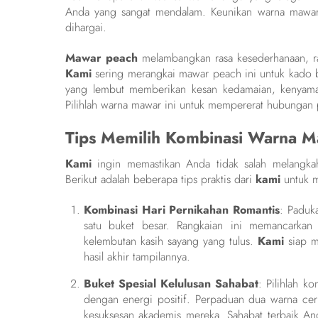
Anda yang sangat mendalam. Keunikan warna mawar
dihargai.
Mawar peach
melambangkan rasa kesederhanaan, ras
Kami
sering merangkai mawar peach ini untuk kado b
yang lembut memberikan kesan kedamaian, kenyamana
Pilihlah warna mawar ini untuk mempererat hubungan 
Tips Memilih Kombinasi Warna M
Kami
ingin memastikan Anda tidak salah melangka
Berikut adalah beberapa tips praktis dari
kami
untuk 
Kombinasi Hari Pernikahan Romantis
: Paduk
satu buket besar. Rangkaian ini memancarkan
kelembutan kasih sayang yang tulus.
Kami
siap m
hasil akhir tampilannya.
Buket Spesial Kelulusan Sahabat
: Pilihlah 
dengan energi positif. Perpaduan dua warna ceri
kesuksesan akademis mereka. Sahabat terbaik An