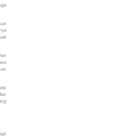
uga
uai
nya
aat
tan
awa
uan
sep
asi
ang
lah