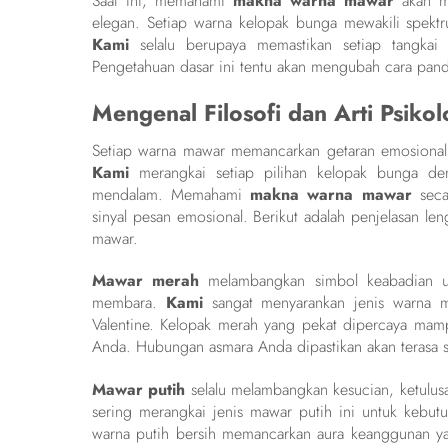
Saat ini, memahami
makna warna mawar
akan me
elegan. Setiap warna kelopak bunga mewakili spekt
Kami
selalu berupaya memastikan setiap tangk
Pengetahuan dasar ini tentu akan mengubah cara pan
Mengenal Filosofi dan Arti Psiko
Setiap warna mawar memancarkan getaran emosional 
Kami
merangkai setiap pilihan kelopak bunga deng
mendalam. Memahami
makna warna mawar
seca
sinyal pesan emosional. Berikut adalah penjelasan le
mawar.
Mawar merah
melambangkan simbol keabadian unt
membara.
Kami
sangat menyarankan jenis warna m
Valentine. Kelopak merah yang pekat dipercaya ma
Anda. Hubungan asmara Anda dipastikan akan terasa s
Mawar putih
selalu melambangkan kesucian, ketulusa
sering merangkai jenis mawar putih ini untuk kebu
warna putih bersih memancarkan aura keanggunan ya