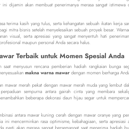
 ini dijamin akan membuat penerimanya merasa sangat istimewa 
a terima kasih yang tulus, serta kehangatan sebuah ikatan kerja sa
agi mitra bisnis setelah menyelesaikan sebuah proyek besar. Warna
n visual, serta apresiasi yang sangat menyentuh hati peneriman
profesional maupun personal Anda secara halus.
awar Terbaik untuk Momen Spesial Anda
h saat menyusun rencana pemberian hadiah rangkaian bunga seg
menyesuaikan
makna warna mawar
dengan momen berharga And
an mawar merah pekat dengan mawar merah muda yang lembut da
 perpaduan sempurna antara gairah cinta yang membara sekali
enambahkan beberapa dekorasi daun hijau segar untuk mempercan
kombinasi antara mawar kuning cerah dengan mawar oranye yang pe
a ini mencerminkan rasa optimisme, kebahagiaan, serta apresiasi a
da pasti akan merasa sangat bersemangat saat menerima hadiah bu