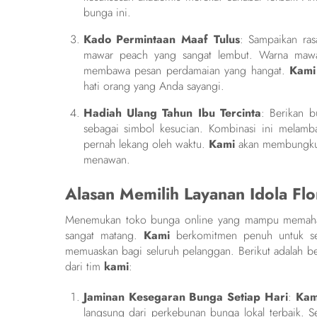
bunga ini.
Kado Permintaan Maaf Tulus
: Sampaikan ra
mawar peach yang sangat lembut. Warna mawar
membawa pesan perdamaian yang hangat.
Kami
hati orang yang Anda sayangi.
Hadiah Ulang Tahun Ibu Tercinta
: Berikan 
sebagai simbol kesucian. Kombinasi ini melamb
pernah lekang oleh waktu.
Kami
akan membungkusn
menawan.
Alasan Memilih Layanan Idola Fl
Menemukan toko bunga online yang mampu memaham
sangat matang.
Kami
berkomitmen penuh untuk sel
memuaskan bagi seluruh pelanggan. Berikut adalah b
dari tim
kami
:
Jaminan Kesegaran Bunga Setiap Hari
:
Kam
langsung dari perkebunan bunga lokal terbaik. Se