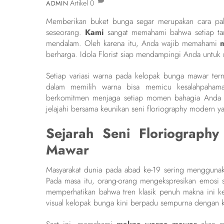
Artikel
0
ADMIN
Memberikan buket bunga segar merupakan cara pal
seseorang.
Kami
sangat memahami bahwa setiap ta
mendalam. Oleh karena itu, Anda wajib memahami
berharga. Idola Florist siap mendampingi Anda untuk
Setiap variasi warna pada kelopak bunga mawar terny
dalam memilih warna bisa memicu kesalahpaha
berkomitmen menjaga setiap momen bahagia Anda ag
jelajahi bersama keunikan seni floriography modern y
Sejarah Seni Floriograp
Mawar
Masyarakat dunia pada abad ke-19 sering menggunakan
Pada masa itu, orang-orang mengekspresikan emosi s
memperhatikan bahwa tren klasik penuh makna ini k
visual kelopak bunga kini berpadu sempurna dengan k