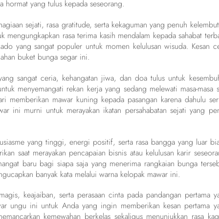
a hormat yang tulus kepada seseorang.
iaan sejati, rasa gratitude, serta kekaguman yang penuh kelembut
k mengungkapkan rasa terima kasih mendalam kepada sahabat terba
ado yang sangat populer untuk momen kelulusan wisuda. Kesan ce
ahan buket bunga segar ini.
ang sangat ceria, kehangatan jiwa, dan doa tulus untuk kesembu
uk menyemangati rekan kerja yang sedang melewati masa-masa su
ri memberikan mawar kuning kepada pasangan karena dahulu ser
r ini murni untuk merayakan ikatan persahabatan sejati yang pe
siasme yang tinggi, energi positif, serta rasa bangga yang luar bia
ikan saat merayakan pencapaian bisnis atau kelulusan karir seseora
gat baru bagi siapa saja yang menerima rangkaian bunga terseb
gucapkan banyak kata melalui warna kelopak mawar ini.
agis, keajaiban, serta perasaan cinta pada pandangan pertama y
r ungu ini untuk Anda yang ingin memberikan kesan pertama y
 memancarkan kemewahan berkelas sekaligus menunjukkan rasa ka