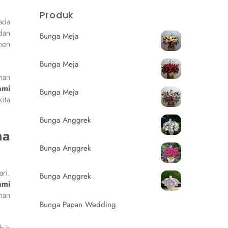
Produk
ada
dan
Bunga Meja
men
Bunga Meja
han
ami
Bunga Meja
ita
Bunga Anggrek
na
Bunga Anggrek
ri.
Bunga Anggrek
ami
han
Bunga Papan Wedding