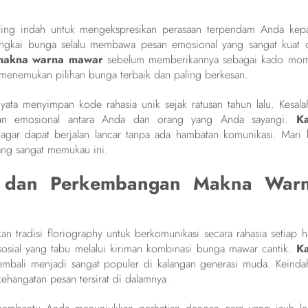
ing indah untuk mengekspresikan perasaan terpendam Anda kep
ngkai bunga selalu membawa pesan emosional yang sangat kuat 
makna warna mawar
sebelum memberikannya sebagai kado mo
 menemukan pilihan bunga terbaik dan paling berkesan.
ata menyimpan kode rahasia unik sejak ratusan tahun lalu. Kesala
man emosional antara Anda dan orang yang Anda sayangi.
K
ar dapat berjalan lancar tanpa ada hambatan komunikasi. Mari k
ang sangat memukau ini.
hy dan Perkembangan Makna War
 tradisi floriography untuk berkomunikasi secara rahasia setiap ha
osial yang tabu melalui kiriman kombinasi bunga mawar cantik.
K
embali menjadi sangat populer di kalangan generasi muda. Keinda
ehangatan pesan tersirat di dalamnya.