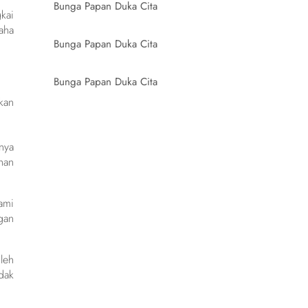
Bunga Papan Duka Cita
kai
aha
Bunga Papan Duka Cita
Bunga Papan Duka Cita
kan
.
nya
han
ami
gan
leh
dak