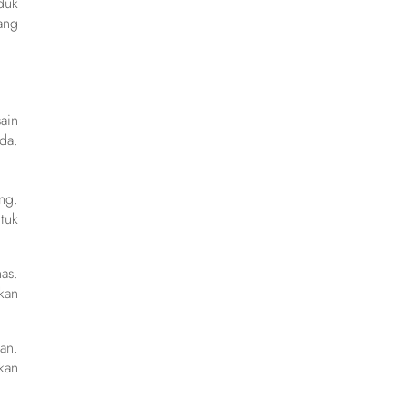
duk
ang
ain
da.
ng.
tuk
as.
kan
an.
kan