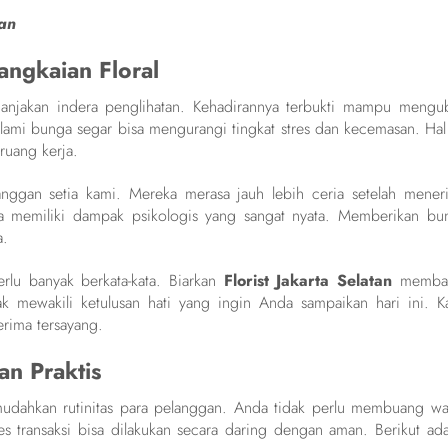
an
ngkaian Floral
anjakan indera penglihatan. Kehadirannya terbukti mampu mengu
alami bunga segar bisa mengurangi tingkat stres dan kecemasan. Hal 
ruang kerja.
anggan setia kami. Mereka merasa jauh lebih ceria setelah mener
a memiliki dampak psikologis yang sangat nyata. Memberikan bu
a.
lu banyak berkata-kata. Biarkan
Florist Jakarta Selatan
memba
k mewakili ketulusan hati yang ingin Anda sampaikan hari ini. K
rima tersayang.
n Praktis
dahkan rutinitas para pelanggan. Anda tidak perlu membuang wa
 transaksi bisa dilakukan secara daring dengan aman. Berikut ada