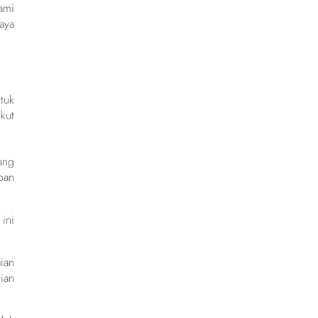
ami
aya
tuk
kut
ang
pan
ini
ian
ian