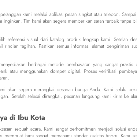
pelanggan kami melalui aplikasi pesan singkat atau telepon. Sampai
a inginkan. Tim kami akan segera memberikan saran terbaik tanpa bi
ih referensi visual dari katalog produk lengkap kami. Setelah des
l rincian tagihan. Pastikan semua informasi alamat pengiriman su
menyediakan berbagai metode pembayaran yang sangat praktis 
 bank atau menggunakan dompet digital. Proses verifikasi pembaya
aran.
kami akan segera merangkai pesanan bunga Anda. Kami selalu beke
ggan. Setelah selesai dirangkai, pesanan langsung kami kirim ke ala
ya di Ibu Kota
uksesan sebuah acara. Kami sangat berkomitmen menjadi solusi anda
i membuat kami sangat memahami standar kualitas tinggi. Kami sel