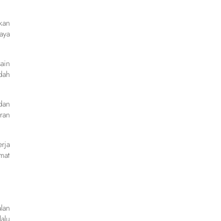
kan
aya
ain
dah
dan
ran
rja
mat
lan
alu