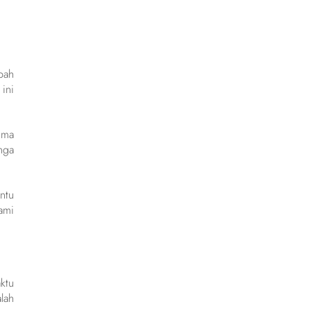
bah
ini
ima
nga
ntu
ami
ktu
lah