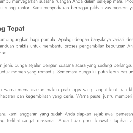
ampu menyegarkan suasana ruangan Anda dalam sekejap mata. Pro
tau ruang kantor. Kami menyediakan berbagai pilihan vas modern y
ng Tepat
embingungkan bagi pemula. Apalagi dengan banyaknya variasi des
 panduan praktis untuk membantu proses pengambilan keputusan An
kan.
kan jenis bunga sejalan dengan suasana acara yang sedang berlangsu
tuk momen yang romantis. Sementara bunga lili putih lebih pas un
ap warna memancarkan makna psikologis yang sangat kuat dan kh
ahabatan dan kegembiraan yang ceria. Warna pastel justru memberi
tahu kami anggaran yang sudah Anda siapkan sejak awal pemesan
p terlihat sangat maksimal. Anda tidak perlu khawatir tagihan a