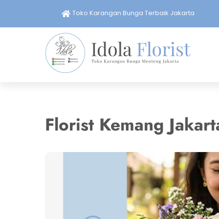
Skip
Toko Karangan Bunga Terbaik Jakarta
to
content
Florist Kemang Jakart