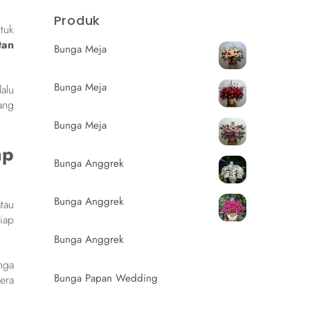
Produk
tuk
tan
Bunga Meja
Bunga Meja
alu
ang
Bunga Meja
ap
Bunga Anggrek
Bunga Anggrek
tau
iap
Bunga Anggrek
nga
Bunga Papan Wedding
era