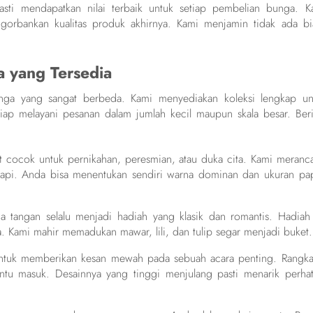
sti mendapatkan nilai terbaik untuk setiap pembelian bunga. K
orbankan kualitas produk akhirnya. Kami menjamin tidak ada bi
a yang Tersedia
unga yang sangat berbeda. Kami menyediakan koleksi lengkap un
ap melayani pesanan dalam jumlah kecil maupun skala besar. Beri
.
at cocok untuk pernikahan, peresmian, atau duka cita. Kami meranc
 rapi. Anda bisa menentukan sendiri warna dominan dan ukuran pa
a tangan selalu menjadi hadiah yang klasik dan romantis. Hadiah 
a. Kami mahir memadukan mawar, lili, dan tulip segar menjadi buket.
 untuk memberikan kesan mewah pada sebuah acara penting. Rangka
intu masuk. Desainnya yang tinggi menjulang pasti menarik perhat