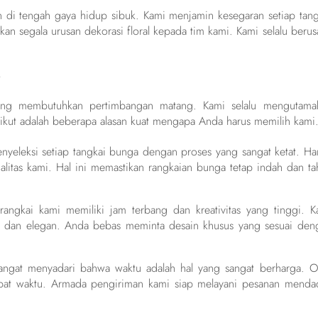
 di tengah gaya hidup sibuk. Kami menjamin kesegaran setiap tang
n segala urusan dekorasi floral kepada tim kami. Kami selalu berus
?
ang membutuhkan pertimbangan matang. Kami selalu mengutama
rikut adalah beberapa alasan kuat mengapa Anda harus memilih kami
nyeleksi setiap tangkai bunga dengan proses yang sangat ketat. Ha
alitas kami. Hal ini memastikan rangkaian bunga tetap indah dan ta
rangkai kami memiliki jam terbang dan kreativitas yang tinggi. K
ik dan elegan. Anda bebas meminta desain khusus yang sesuai den
angat menyadari bahwa waktu adalah hal yang sangat berharga. O
tepat waktu. Armada pengiriman kami siap melayani pesanan menda