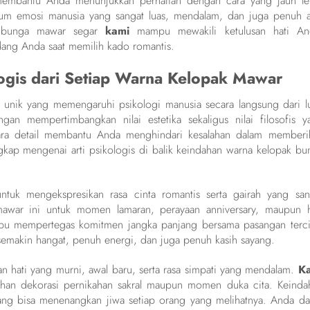
mbantu Anda menunjukkan perhatian dengan cara yang jauh le
rum emosi manusia yang sangat luas, mendalam, dan juga penuh ar
ai bunga mawar segar
kami
mampu mewakili ketulusan hati An
dang Anda saat memilih kado romantis.
logis dari Setiap Warna Kelopak Mawar
unik yang memengaruhi psikologi manusia secara langsung dari lu
an mempertimbangkan nilai estetika sekaligus nilai filosofis y
ra detail membantu Anda menghindari kesalahan dalam memberi
ngkap mengenai arti psikologis di balik keindahan warna kelopak bu
uk mengekspresikan rasa cinta romantis serta gairah yang san
awar ini untuk momen lamaran, perayaan anniversary, maupun h
mpu mempertegas komitmen jangka panjang bersama pasangan terci
emakin hangat, penuh energi, dan juga penuh kasih sayang.
n hati yang murni, awal baru, serta rasa simpati yang mendalam.
K
tuhan dekorasi pernikahan sakral maupun momen duka cita. Keinda
ng bisa menenangkan jiwa setiap orang yang melihatnya. Anda da