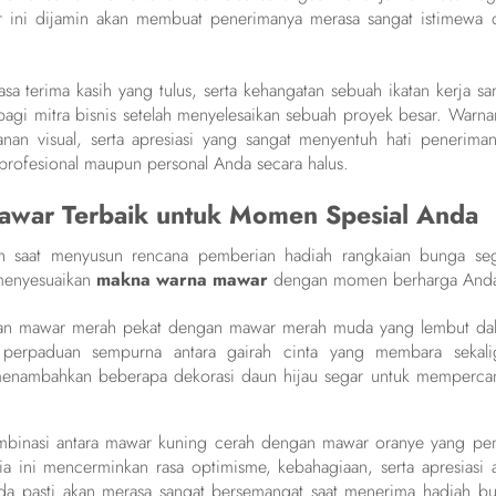
 ini dijamin akan membuat penerimanya merasa sangat istimewa 
a terima kasih yang tulus, serta kehangatan sebuah ikatan kerja sa
agi mitra bisnis setelah menyelesaikan sebuah proyek besar. Warna
n visual, serta apresiasi yang sangat menyentuh hati peneriman
profesional maupun personal Anda secara halus.
awar Terbaik untuk Momen Spesial Anda
h saat menyusun rencana pemberian hadiah rangkaian bunga seg
menyesuaikan
makna warna mawar
dengan momen berharga And
an mawar merah pekat dengan mawar merah muda yang lembut da
 perpaduan sempurna antara gairah cinta yang membara sekali
enambahkan beberapa dekorasi daun hijau segar untuk mempercan
kombinasi antara mawar kuning cerah dengan mawar oranye yang pe
a ini mencerminkan rasa optimisme, kebahagiaan, serta apresiasi a
da pasti akan merasa sangat bersemangat saat menerima hadiah bu