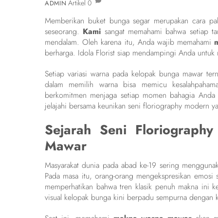
Artikel
0
ADMIN
Memberikan buket bunga segar merupakan cara pal
seseorang.
Kami
sangat memahami bahwa setiap ta
mendalam. Oleh karena itu, Anda wajib memahami
berharga. Idola Florist siap mendampingi Anda untuk
Setiap variasi warna pada kelopak bunga mawar terny
dalam memilih warna bisa memicu kesalahpaha
berkomitmen menjaga setiap momen bahagia Anda ag
jelajahi bersama keunikan seni floriography modern y
Sejarah Seni Floriograp
Mawar
Masyarakat dunia pada abad ke-19 sering menggunakan
Pada masa itu, orang-orang mengekspresikan emosi s
memperhatikan bahwa tren klasik penuh makna ini k
visual kelopak bunga kini berpadu sempurna dengan k