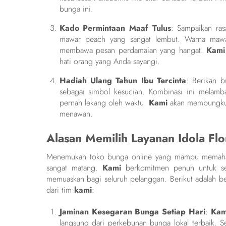
bunga ini.
Kado Permintaan Maaf Tulus
: Sampaikan ra
mawar peach yang sangat lembut. Warna mawar
membawa pesan perdamaian yang hangat.
Kami
hati orang yang Anda sayangi.
Hadiah Ulang Tahun Ibu Tercinta
: Berikan 
sebagai simbol kesucian. Kombinasi ini melamb
pernah lekang oleh waktu.
Kami
akan membungkusn
menawan.
Alasan Memilih Layanan Idola Fl
Menemukan toko bunga online yang mampu memaham
sangat matang.
Kami
berkomitmen penuh untuk sel
memuaskan bagi seluruh pelanggan. Berikut adalah b
dari tim
kami
:
Jaminan Kesegaran Bunga Setiap Hari
:
Kam
langsung dari perkebunan bunga lokal terbaik. Se