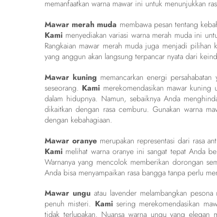
memanfaatkan warna mawar ini untuk menunjukkan ras
Mawar merah muda
membawa pesan tentang kebahag
Kami
menyediakan variasi warna merah muda ini untu
Rangkaian mawar merah muda juga menjadi pilihan k
yang anggun akan langsung terpancar nyata dari keind
Mawar kuning
memancarkan energi persahabatan y
seseorang.
Kami
merekomendasikan mawar kuning unt
dalam hidupnya. Namun, sebaiknya Anda menghinda
dikaitkan dengan rasa cemburu. Gunakan warna mawa
dengan kebahagiaan.
Mawar oranye
merupakan representasi dari rasa antu
Kami
melihat warna oranye ini sangat tepat Anda ber
Warnanya yang mencolok memberikan dorongan seman
Anda bisa menyampaikan rasa bangga tanpa perlu men
Mawar ungu
atau lavender melambangkan pesona m
penuh misteri.
Kami
sering merekomendasikan mawa
tidak terlupakan. Nuansa warna ungu yang elegan