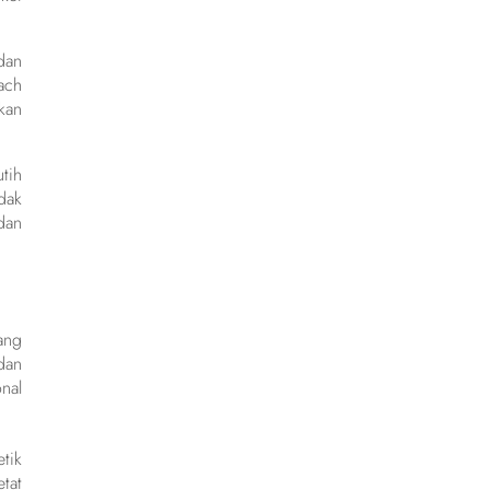
dan
ach
kan
tih
dak
dan
ang
dan
nal
tik
tat