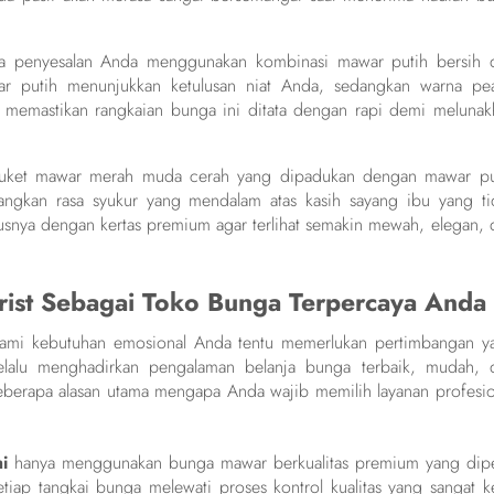
sa penyesalan Anda menggunakan kombinasi mawar putih bersih 
 putih menunjukkan ketulusan niat Anda, sedangkan warna pe
memastikan rangkaian bunga ini ditata dengan rapi demi melunak
buket mawar merah muda cerah yang dipadukan dengan mawar pu
angkan rasa syukur yang mendalam atas kasih sayang ibu yang ti
ya dengan kertas premium agar terlihat semakin mewah, elegan, 
orist Sebagai Toko Bunga Terpercaya Anda
i kebutuhan emosional Anda tentu memerlukan pertimbangan y
alu menghadirkan pengalaman belanja bunga terbaik, mudah, 
eberapa alasan utama mengapa Anda wajib memilih layanan profesio
i
hanya menggunakan bunga mawar berkualitas premium yang dipe
tiap tangkai bunga melewati proses kontrol kualitas yang sangat ke