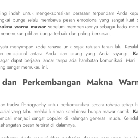
ing indah untuk mengekspresikan perasaan terpendam Anda kep
ngkai bunga selalu membawa pesan emosional yang sangat kuat 
makna warna mawar
sebelum memberikannya sebagai kado mo
 menemukan pilihan bunga terbaik dan paling berkesan.
ata menyimpan kode rahasia unik sejak ratusan tahun lalu. Kesala
man emosional antara Anda dan orang yang Anda sayangi.
K
ar dapat berjalan lancar tanpa ada hambatan komunikasi. Mari k
ang sangat memukau ini.
hy dan Perkembangan Makna War
 tradisi floriography untuk berkomunikasi secara rahasia setiap ha
osial yang tabu melalui kiriman kombinasi bunga mawar cantik.
K
embali menjadi sangat populer di kalangan generasi muda. Keinda
ehangatan pesan tersirat di dalamnya.