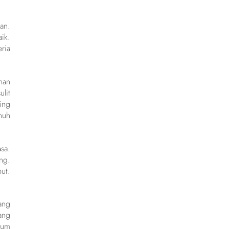
an.
ik.
ria
han
lit
ing
nuh
sa.
ng.
ut.
ang
ang
gum