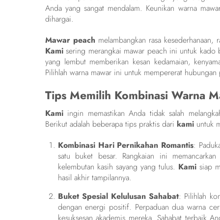
Anda yang sangat mendalam. Keunikan warna mawar
dihargai.
Mawar peach
melambangkan rasa kesederhanaan, ras
Kami
sering merangkai mawar peach ini untuk kado b
yang lembut memberikan kesan kedamaian, kenyamana
Pilihlah warna mawar ini untuk mempererat hubungan 
Tips Memilih Kombinasi Warna M
Kami
ingin memastikan Anda tidak salah melangka
Berikut adalah beberapa tips praktis dari
kami
untuk 
Kombinasi Hari Pernikahan Romantis
: Paduk
satu buket besar. Rangkaian ini memancarkan
kelembutan kasih sayang yang tulus.
Kami
siap m
hasil akhir tampilannya.
Buket Spesial Kelulusan Sahabat
: Pilihlah 
dengan energi positif. Perpaduan dua warna ceri
kesuksesan akademis mereka. Sahabat terbaik An