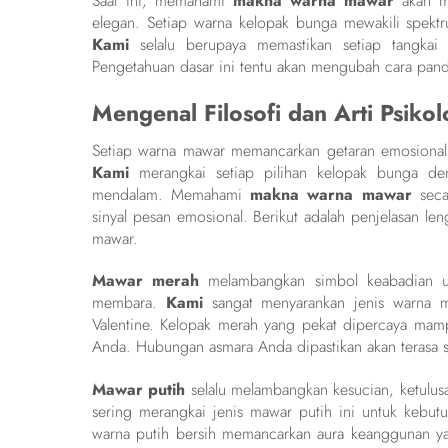
Saat ini, memahami
makna warna mawar
akan me
elegan. Setiap warna kelopak bunga mewakili spekt
Kami
selalu berupaya memastikan setiap tangk
Pengetahuan dasar ini tentu akan mengubah cara pan
Mengenal Filosofi dan Arti Psiko
Setiap warna mawar memancarkan getaran emosional 
Kami
merangkai setiap pilihan kelopak bunga deng
mendalam. Memahami
makna warna mawar
seca
sinyal pesan emosional. Berikut adalah penjelasan le
mawar.
Mawar merah
melambangkan simbol keabadian unt
membara.
Kami
sangat menyarankan jenis warna m
Valentine. Kelopak merah yang pekat dipercaya ma
Anda. Hubungan asmara Anda dipastikan akan terasa s
Mawar putih
selalu melambangkan kesucian, ketulusa
sering merangkai jenis mawar putih ini untuk kebu
warna putih bersih memancarkan aura keanggunan ya