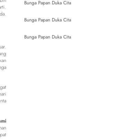
bih
Bunga Papan Duka Cita
ti.
da.
Bunga Papan Duka Cita
Bunga Papan Duka Cita
ar.
ang
kan
nga
gat
ari
nta
ami
han
pat