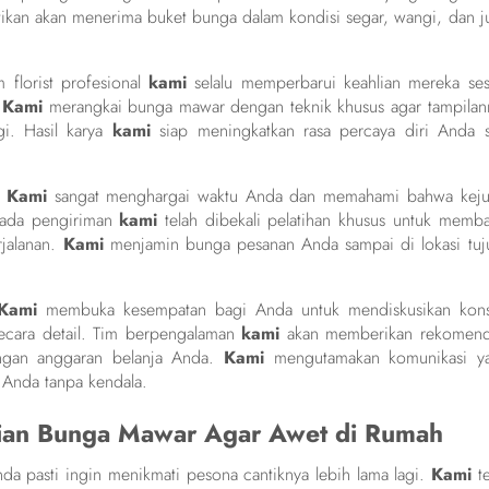
ikan akan menerima buket bunga dalam kondisi segar, wangi, dan j
m florist profesional
kami
selalu memperbarui keahlian mereka ses
.
Kami
merangkai bunga mawar dengan teknik khusus agar tampilan
gi. Hasil karya
kami
siap meningkatkan rasa percaya diri Anda s
:
Kami
sangat menghargai waktu Anda dan memahami bahwa keju
rmada pengiriman
kami
telah dibekali pelatihan khusus untuk memb
rjalanan.
Kami
menjamin bunga pesanan Anda sampai di lokasi tuj
Kami
membuka kesempatan bagi Anda untuk mendiskusikan kon
ecara detail. Tim berpengalaman
kami
akan memberikan rekomend
ngan anggaran belanja Anda.
Kami
mengutamakan komunikasi y
Anda tanpa kendala.
aian Bunga Mawar Agar Awet di Rumah
a pasti ingin menikmati pesona cantiknya lebih lama lagi.
Kami
te