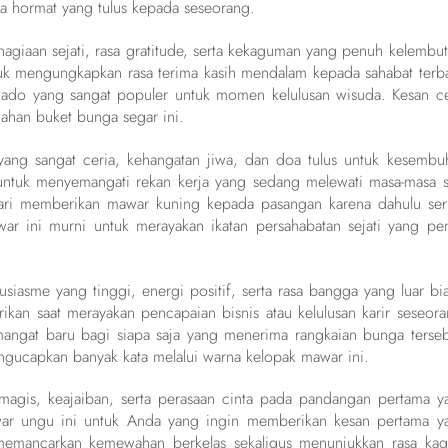
a hormat yang tulus kepada seseorang.
iaan sejati, rasa gratitude, serta kekaguman yang penuh kelembut
k mengungkapkan rasa terima kasih mendalam kepada sahabat terba
ado yang sangat populer untuk momen kelulusan wisuda. Kesan ce
ahan buket bunga segar ini.
ang sangat ceria, kehangatan jiwa, dan doa tulus untuk kesembu
uk menyemangati rekan kerja yang sedang melewati masa-masa su
ri memberikan mawar kuning kepada pasangan karena dahulu ser
r ini murni untuk merayakan ikatan persahabatan sejati yang pe
siasme yang tinggi, energi positif, serta rasa bangga yang luar bia
ikan saat merayakan pencapaian bisnis atau kelulusan karir seseora
gat baru bagi siapa saja yang menerima rangkaian bunga terseb
gucapkan banyak kata melalui warna kelopak mawar ini.
agis, keajaiban, serta perasaan cinta pada pandangan pertama y
r ungu ini untuk Anda yang ingin memberikan kesan pertama y
 memancarkan kemewahan berkelas sekaligus menunjukkan rasa ka