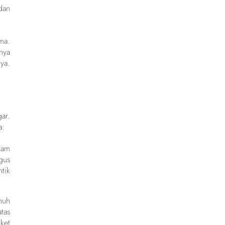
dan
ma.
nya
ya.
ar.
a:
lam
gus
tik
nuh
tas
ket