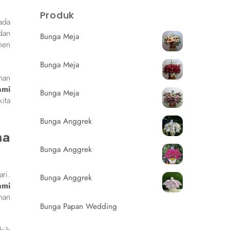
Produk
ada
dan
Bunga Meja
men
Bunga Meja
han
ami
Bunga Meja
ita
Bunga Anggrek
na
Bunga Anggrek
ri.
Bunga Anggrek
ami
han
Bunga Papan Wedding