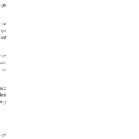
uga
uai
nya
aat
tan
awa
uan
sep
asi
ang
lah