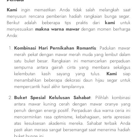
Kami
ingin memastikan Anda tidak salah melangkah saat
menyusun rencana pemberian hadiah rangkaian bunga segar.
Berikut adalah beberapa tips praktis dari
kami
untuk
menyesuaikan
makna warna mawar
dengan momen berharga
Anda:
Kombinasi Hari Pernikahan Romantis
: Padukan mawar
merah pekat dengan mawar merah muda yang lembut dalam
satu buket besar. Rangkaian ini memancarkan perpaduan
sempurna antara gairah cinta yang membara sekaligus
kelembutan kasih sayang yang tulus.
Kami
siap
menambahkan beberapa dekorasi daun hijau segar untuk
mempercantik hasil akhir tampilannya.
Buket Spesial Kelulusan Sahabat
: Pilihlah kombinasi
antara mawar kuning cerah dengan mawar oranye yang
penuh dengan energi positif. Perpaduan dua warna ceria ini
mencerminkan rasa optimisme, kebahagiaan, serta apresiasi
atas kesuksesan akademis mereka. Sahabat terbaik Anda
pasti akan merasa sangat bersemangat saat menerima hadiah
buket bunga ini.