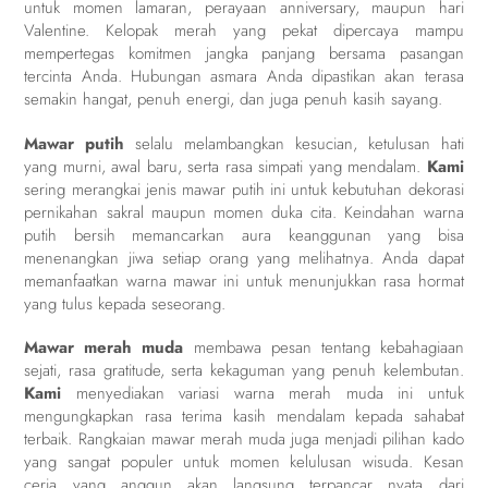
untuk momen lamaran, perayaan anniversary, maupun hari
Valentine. Kelopak merah yang pekat dipercaya mampu
mempertegas komitmen jangka panjang bersama pasangan
tercinta Anda. Hubungan asmara Anda dipastikan akan terasa
semakin hangat, penuh energi, dan juga penuh kasih sayang.
Mawar putih
selalu melambangkan kesucian, ketulusan hati
yang murni, awal baru, serta rasa simpati yang mendalam.
Kami
sering merangkai jenis mawar putih ini untuk kebutuhan dekorasi
pernikahan sakral maupun momen duka cita. Keindahan warna
putih bersih memancarkan aura keanggunan yang bisa
menenangkan jiwa setiap orang yang melihatnya. Anda dapat
memanfaatkan warna mawar ini untuk menunjukkan rasa hormat
yang tulus kepada seseorang.
Mawar merah muda
membawa pesan tentang kebahagiaan
sejati, rasa gratitude, serta kekaguman yang penuh kelembutan.
Kami
menyediakan variasi warna merah muda ini untuk
mengungkapkan rasa terima kasih mendalam kepada sahabat
terbaik. Rangkaian mawar merah muda juga menjadi pilihan kado
yang sangat populer untuk momen kelulusan wisuda. Kesan
ceria yang anggun akan langsung terpancar nyata dari