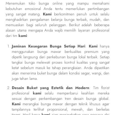
Menemukan toko bunga online yang mampu memahami
kebutuhan emosional Anda tentu memerlukan pertimbangan
yang sangat matang.
Kami
berkomitmen penuh untuk selalu
menghadirkan pengalaman belanja bunga terbaik, mudah, dan
memuaskan bagi seluruh pelanggan. Berikut adalah beberapa
alasan utama mengapa Anda wajib memilih layanan profesional
dari tim
kami
:
Jaminan Kesegaran Bunga Setiap Hari
:
Kami
hanya
menggunakan bunga mawar berkualitas premium yang
dipetik langsung dari perkebunan bunga lokal terbaik. Setiap
tangkai bunga melewati proses kontrol kualitas yang sangat
ketat sebelum masuk ke tahap perangkaian. Anda dipastikan
akan menerima buket bunga dalam kondisi segar, wangi, dan
juga tahan lama.
Desain Buket yang Estetik dan Modern
: Tim florist
profesional
kami
selalu memperbarui keahlian mereka
sesuai dengan perkembangan tren desain bunga global.
Kami
merangkai bunga mawar dengan teknik khusus agar
tampilannya terlihat proporsional, mewah, dan berkelas
tinggi. Hasil karya
kami
siap meningkatkan rasa percaya diri